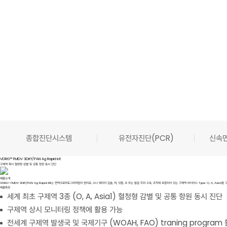
종합진단시스템
유전자진단(PCR)
신속면
VDRG® FMDV 3Diff/PAN Ag Rapid kit
구제역 특이 혈청형 감별 및 공통 항원 동시 진단
제품소개
VDRG® FMDV 3Diff/PAN Ag Rapid Kit는 면역크로마토그라피법의 원리로, 소나 돼지의 입술, 혀, 잇몸, 코 또는 발굽 주위 수포, 조직에 포함되어 있는 구제역 바이러스 Type O, A, Asia1을 구별하고 (3D
제품특징
세계 최초 구제역 3종 (O, A, Asia1) 혈청형 감별 및 공통 항원 동시 진단
구제역 상시 모니터링 정책에 활용 가능
전세계 구제역 발생국 및 국제기구 (WOAH, FAO) traning program